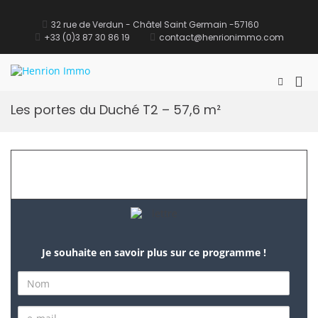
32 rue de Verdun - Châtel Saint Germain -57160
+33 (0)3 87 30 86 19
contact@henrionimmo.com
Henrion Immo
site Immobilier
Les portes du Duché T2 – 57,6 m²
Je souhaite en savoir plus sur ce programme !