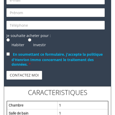
Je souhaite acheter pour :
Habiter
Investir
En soumettant ce formulaire, j'accepte la politique
d'Henrion Immo concernant le traitement des
données.
*
CARACTERISTIQUES
Chambre
1
Salle de bain
1