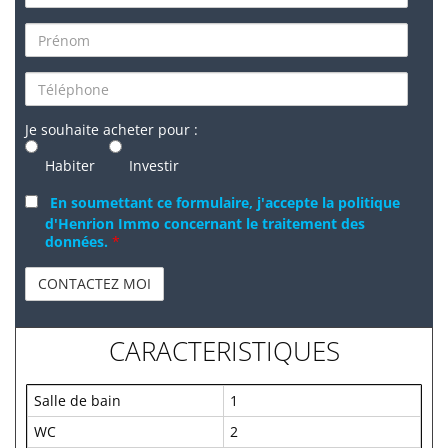
Je souhaite acheter pour :
Habiter
Investir
En soumettant ce formulaire, j'accepte la politique
d'Henrion Immo concernant le traitement des
données.
*
CARACTERISTIQUES
Salle de bain
1
WC
2