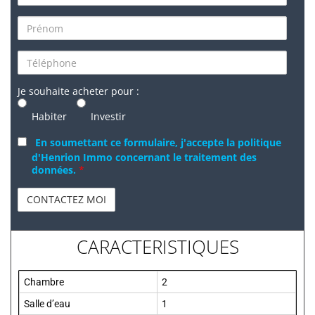
Je souhaite acheter pour :
Habiter
Investir
En soumettant ce formulaire, j'accepte la politique
d'Henrion Immo concernant le traitement des
données.
*
CARACTERISTIQUES
Chambre
2
Salle d’eau
1