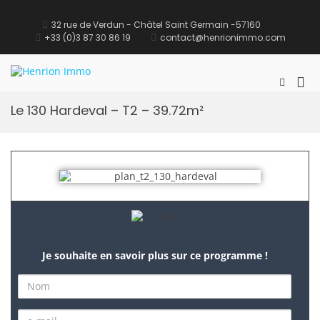
32 rue de Verdun - Châtel Saint Germain -57160
+33 (0)3 87 30 86 19
contact@henrionimmo.com
Henrion Immo
site Immobilier
Le 130 Hardeval – T2 – 39.72m²
Je souhaite en savoir plus sur ce programme !