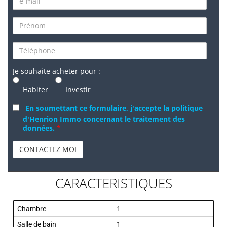
Je souhaite acheter pour :
Habiter
Investir
En soumettant ce formulaire, j'accepte la politique
d'Henrion Immo concernant le traitement des
données.
*
CARACTERISTIQUES
Chambre
1
Salle de bain
1