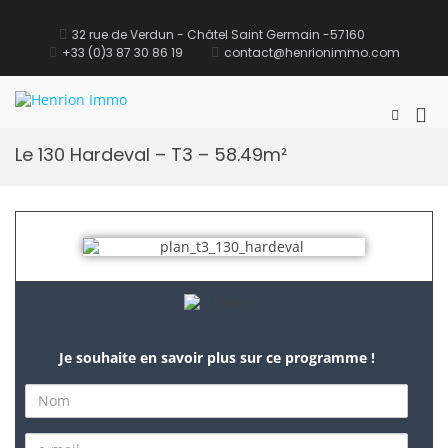
32 rue de Verdun - Châtel Saint Germain -57160
+33 (0)3 87 30 86 19
contact@henrionimmo.com
Henrion Immo
site Immobilier
Le 130 Hardeval – T3 – 58.49m²
Je souhaite en savoir plus sur ce programme !