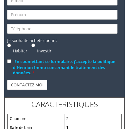
Je souhaite acheter pour :
Habiter
Investir
En soumettant ce formulaire, j'accepte la politique
d'Henrion Immo concernant le traitement des
données.
*
CARACTERISTIQUES
Chambre
2
Salle de bain
1