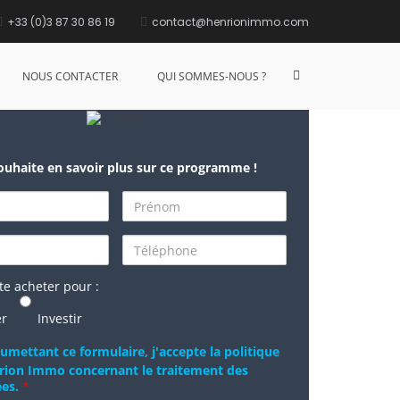
+33 (0)3 87 30 86 19
contact@henrionimmo.com
NOUS CONTACTER
QUI SOMMES-NOUS ?
ouhaite en savoir plus sur ce programme !
te acheter pour :
er
Investir
umettant ce formulaire, j'accepte la politique
rion Immo concernant le traitement des
ées.
*