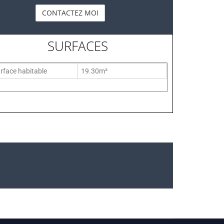
SURFACES
rface habitable
19.30m²