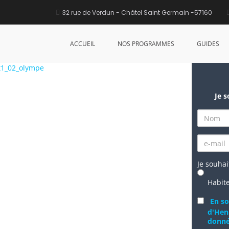
32 rue de Verdun - Châtel Saint Germain -57160
ACCUEIL
NOS PROGRAMMES
GUIDES
Je s
Je souhai
Habit
En so
d'Hen
donn