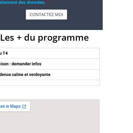
aitement des données.
*
Les + du programme
u T4
aison : demander infos
dence calme et verdoyante