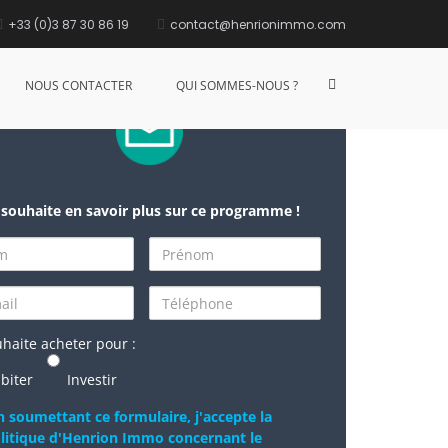
+33 (0)3 87 30 86 19
contact@henrionimmo.com
NOUS CONTACTER
QUI SOMMES-NOUS ?
 souhaite en savoir plus sur ce programme !
uhaite acheter pour :
biter
Investir
n soumettant ce formulaire, j'accepte la
litique d'Henrion Immo concernant le