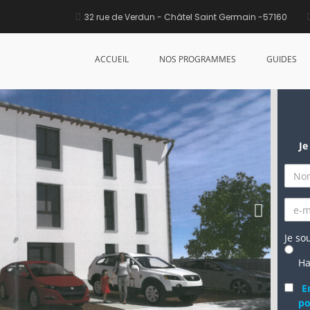
32 rue de Verdun - Châtel Saint Germain -57160
ckange
ACCUEIL
NOS PROGRAMMES
GUIDES
Je
Je so
Ha
E
po