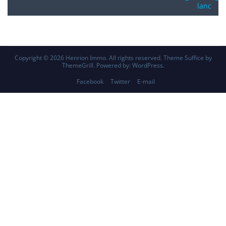
Copyright © 2026
Henrion Immo
. All rights reserved. Theme
Suffice
by
ThemeGrill. Powered by:
WordPress
.
Facebook
Twitter
E-mail