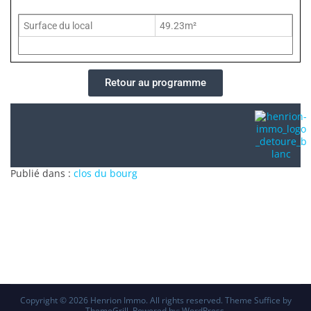
Surface du local
49.23m²
Retour au programme
Publié dans :
clos du bourg
Copyright © 2026
Henrion Immo
. All rights reserved. Theme
Suffice
by
ThemeGrill. Powered by:
WordPress
.