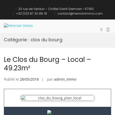
32 rue de Verdun - Châtel Saint Germain -57160
+33 (0)3 87 30 86 19
contact@henrionimmo.com
Henrion Immo
site Immobilier
Catégorie :
clos du bourg
Le Clos du Bourg – Local –
49.23m²
Publié le
28/05/2018
par
admin_immo