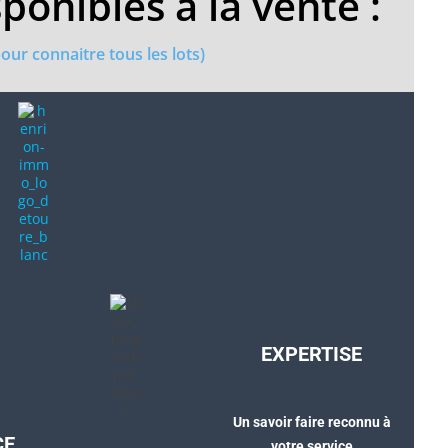
ponibles à la vente :
ur connaitre tous les lots)
EXPERTISE
Un savoir faire reconnu à
CE
votre service