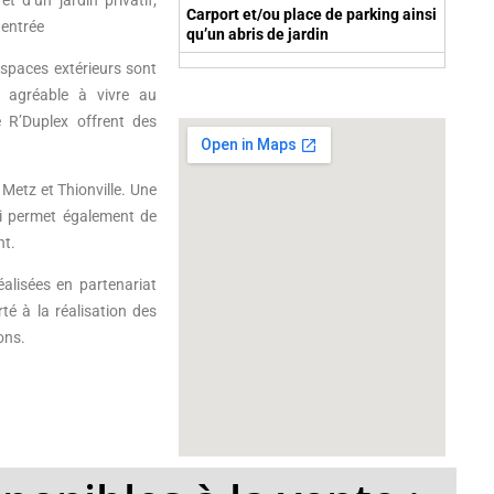
 d’un jardin privatif;
Carport et/ou place de parking ainsi
 entrée
qu’un abris de jardin
espaces extérieurs sont
é agréable à vivre au
 R’Duplex offrent des
 Metz et Thionville. Une
ui permet également de
nt.
alisées en partenariat
é à la réalisation des
ons.