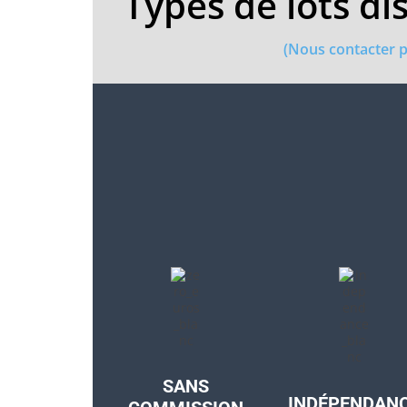
Types de lots dis
(Nous contacter po
SANS
INDÉPENDAN