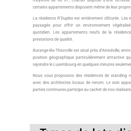
moyenne de 80 m², chacun dispose d’une terrasse et
certains appartements disposent même de leur propre
La résidence R’Duplex est entièrement clôturée. Les 
paysagés pour offrir un environnement végétalis
quotidien. Les appartements neufs de la résidence
prestations de qualité.
Rurange-lès-Thionville est situé près d’Amnéville, entre
position géographique particulièrement attractive q
rejoindre le Luxembourg en quelques minutes seuleme
Nous vous proposons des résidences de standing ré
avec des architectes locaux de renom. Le soin apport
parties communes participe au cachet de nos réalisati