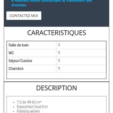
d'Henrion Immo concernant le traitement des
données.
*
CARACTERISTIQUES
Salle de bain
1
WC
1
Séjour/Cuisine
1
Chambre
1
DESCRIPTION
T2 de 49.65 m²
Exposition Sud-Est
Parking aérien