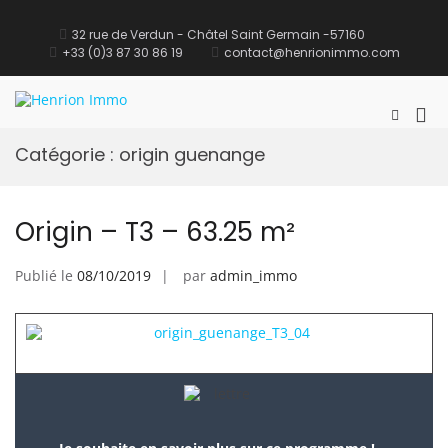
32 rue de Verdun - Châtel Saint Germain -57160
+33 (0)3 87 30 86 19
contact@henrionimmo.com
Henrion Immo
site Immobilier
Catégorie :
origin guenange
Origin – T3 – 63.25 m²
Publié le
08/10/2019
par
admin_immo