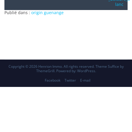
Publié dans :
origin guenange
Copyright © 2026
Henrion Immo
. All rights reserved. Theme
Suffice
by
ThemeGrill. Powered by:
WordPress
.
Facebook
Twitter
E-mail