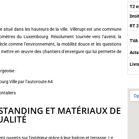
T2 e
Droi
RT 
 situé dans les hauteurs de la ville. Villerupt est une commune
ilomètres du Luxembourg. Résolument tournée vers l’avenir, la
TVA
iècle comme l’environnement, la mobilité douce et les questions
e mettre en œuvre des chantiers d’envergure qui lui permette de
Acta
Livr
rgeoise :
rg Ville par l’autoroute A4
ntaliers
 STANDING ET MATÉRIAUX DE
UALITÉ
 ouverts sur l’extérieur grâce à leur balcon et terrasse. Le