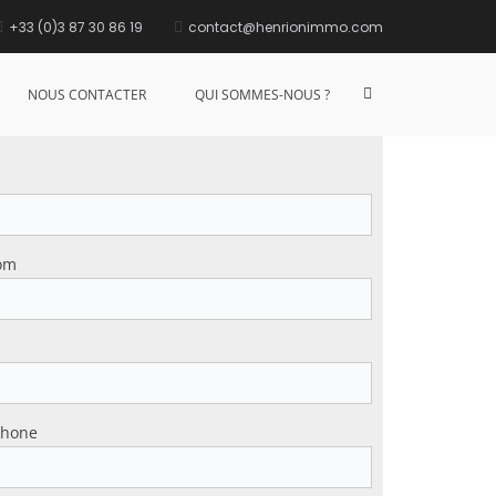
+33 (0)3 87 30 86 19
contact@henrionimmo.com
NOUS CONTACTER
QUI SOMMES-NOUS ?
om
phone