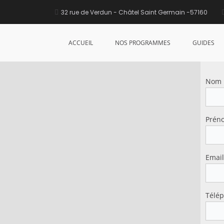
32 rue de Verdun - Châtel Saint Germain -57160
ACCUEIL
NOS PROGRAMMES
GUIDES
Nom
Prén
Email
Télé