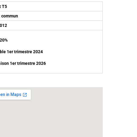
t T5
t commun
2012
 20%
ble 1er trimestre 2024
aison
1er trimestre
2026