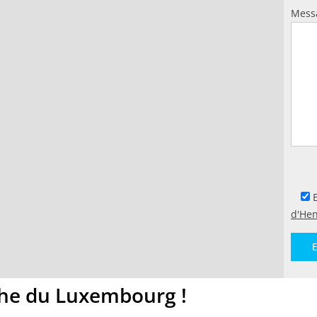
Mess
E
d'He
he du Luxembourg !