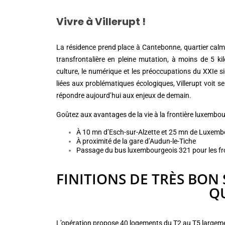
Vivre à Villerupt !
La résidence prend place à Cantebonne, quartier calme
transfrontalière en pleine mutation, à moins de 5 k
culture, le numérique et les préoccupations du XXIe s
liées aux problématiques écologiques, Villerupt voit s
répondre aujourd’hui aux enjeux de demain.
Goûtez aux avantages de la vie à la frontière luxembou
À 10 mn d’Esch-sur-Alzette et 25 mn de Luxembou
À proximité de la gare d’Audun-le-Tiche
Passage du bus luxembourgeois 321 pour les fro
FINITIONS DE TRÈS BON
Q
L’opération propose 40 logements du T2 au T5 largement