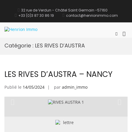
32 rue de Verdun - Châtel Saint Germain -57160
+33 (0)3 87 30 86 19
contact@henrionimmo.com
Henrion Immo
site Immobilier
Catégorie :
LES RIVES D’AUSTRA
LES RIVES D’AUSTRA – NANCY
Publié le
14/05/2024
par
admin_immo