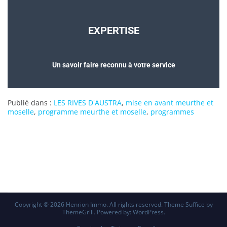
EXPERTISE
Un savoir faire reconnu à votre service
Publié dans :
LES RIVES D'AUSTRA
,
mise en avant meurthe et
moselle
,
programme meurthe et moselle
,
programmes
Copyright © 2026
Henrion Immo
. All rights reserved. Theme
Suffice
by
ThemeGrill. Powered by:
WordPress
.