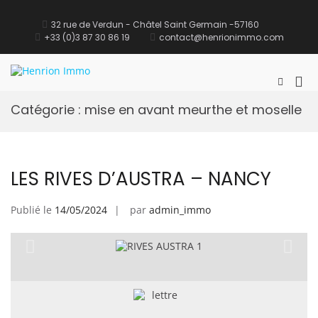
32 rue de Verdun - Châtel Saint Germain -57160
+33 (0)3 87 30 86 19
contact@henrionimmo.com
Henrion Immo
site Immobilier
Catégorie :
mise en avant meurthe et moselle
LES RIVES D’AUSTRA – NANCY
Publié le
14/05/2024
par
admin_immo